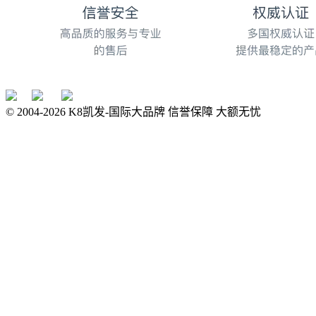
© 2004-
2026
K8凯发-国际大品牌 信誉保障 大额无忧