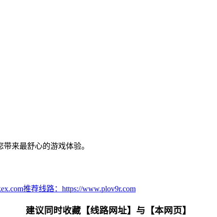
您带来最舒心的游戏体验。
kex.com
推荐线路：
https://www.plov9r.com
建议同时收藏【线路网址】与【本网页】