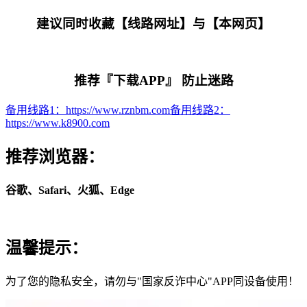
建议同时收藏【线路网址】与【本网页】
推荐『下载APP』 防止迷路
备用线路
1
：
https://www.rznbm.com
备用线路
2
：
https://www.k8900.com
推荐浏览器：
谷歌、Safari、火狐、Edge
温馨提示：
为了您的隐私安全，请勿与"国家反诈中心"APP同设备使用！