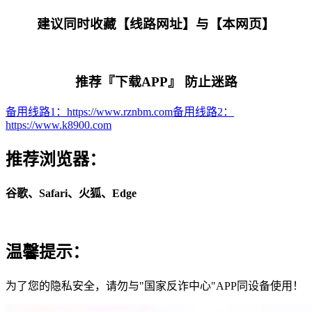
建议同时收藏【线路网址】与【本网页】
推荐『下载APP』 防止迷路
备用线路
1
：
https://www.rznbm.com
备用线路
2
：
https://www.k8900.com
推荐浏览器：
谷歌、Safari、火狐、Edge
温馨提示：
为了您的隐私安全，请勿与"国家反诈中心"APP同设备使用！