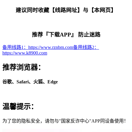
建议同时收藏【线路网址】与【本网页】
推荐『下载APP』 防止迷路
备用线路
1
：
https://www.rznbm.com
备用线路
2
：
https://www.k8900.com
推荐浏览器：
谷歌、Safari、火狐、Edge
温馨提示：
为了您的隐私安全，请勿与"国家反诈中心"APP同设备使用！