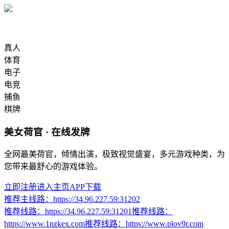
真人
体育
电子
电竞
捕鱼
棋牌
美女荷官 · 在线发牌
全网最美荷官，倾情出演，极致视觉盛宴，多元游戏种类，为
您带来最舒心的游戏体验。
立即注册
进入主页
APP下载
推荐主线路：
https://34.96.227.59:31202
推荐线路：
https://34.96.227.59:31201
推荐线路：
https://www.1nzkex.com
推荐线路：
https://www.plov9r.com