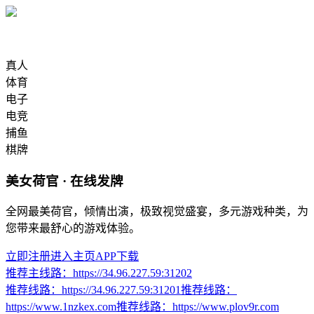
真人
体育
电子
电竞
捕鱼
棋牌
美女荷官 · 在线发牌
全网最美荷官，倾情出演，极致视觉盛宴，多元游戏种类，为
您带来最舒心的游戏体验。
立即注册
进入主页
APP下载
推荐主线路：
https://34.96.227.59:31202
推荐线路：
https://34.96.227.59:31201
推荐线路：
https://www.1nzkex.com
推荐线路：
https://www.plov9r.com